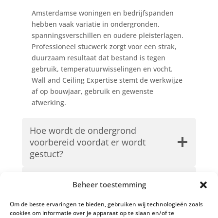
Amsterdamse woningen en bedrijfspanden
hebben vaak variatie in ondergronden,
spanningsverschillen en oudere pleisterlagen.
Professioneel stucwerk zorgt voor een strak,
duurzaam resultaat dat bestand is tegen
gebruik, temperatuurwisselingen en vocht.
Wall and Ceiling Expertise stemt de werkwijze
af op bouwjaar, gebruik en gewenste
afwerking.
Hoe wordt de ondergrond
voorbereid voordat er wordt
gestuct?
Is stucwerk geschikt voor vochtige
Beheer toestemming
ruimtes zoals badkamer en
keuken?
Om de beste ervaringen te bieden, gebruiken wij technologieën zoals
cookies om informatie over je apparaat op te slaan en/of te