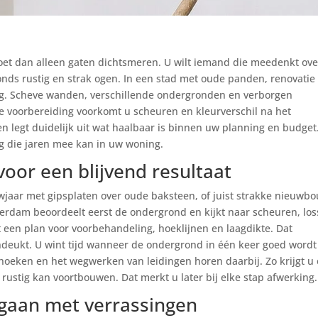
et dan alleen gaten dichtsmeren. U wilt iemand die meedenkt ove
fonds rustig en strak ogen. In een stad met oude panden, renovatie
ng. Scheve wanden, verschillende ondergronden en verborgen
ste voorbereiding voorkomt u scheuren en kleurverschil na het
t en legt duidelijk uit wat haalbaar is binnen uw planning en budget
g die jaren mee kan in uw woning.
or een blijvend resultaat
wjaar met gipsplaten over oude baksteen, of juist strakke nieuwb
rdam beoordeelt eerst de ondergrond en kijkt naar scheuren, los
 een plan voor voorbehandeling, hoeklijnen en laagdikte. Dat
indeukt. U wint tijd wanneer de ondergrond in één keer goed wordt
 hoeken en het wegwerken van leidingen horen daarbij. Zo krijgt u
 rustig kan voortbouwen. Dat merkt u later bij elke stap afwerking.
mgaan met verrassingen