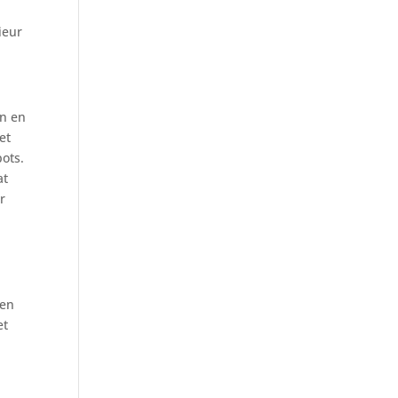
ieur
en en
et
ots.
at
r
 en
et
k