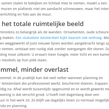
samen stalen te bekijken en lichtval mee te nemen, maakt u een
in muren en plafonds niet om aandacht schreeuwen, maar het inter
 verlichting en foto aan de muur.
het totale ruimtelijke beeld
 minstens zo belangrijk als de wanden. Ornamenten, oude scheur
tig maken.
Een stukadoor Amsterdam kijkt daarom ook omhoog.
Mo
n weggewerkt of juist nieuwe lijnen worden aangebracht langs sp
nemen, ontstaat een rustig vlak zonder overgangen die storen. D
chting mooi uitkomt. U ervaart meer hoogte, meer licht en een kame
 de meubels op hun plek staan.
ommel, minder overlast
rommel. In de praktijk kan dat veel netter wanneer planning en
r Amsterdam die professioneel werkt, beschermt vloeren, trappen
uldig na. Afval wordt tussentijds opgeruimd en er wordt gewerkt m
oning is dat verschil groot. U hoeft niet dagenlang door een
ur in het werk zit. Zo blijft uw dagelijks leven zo normaal mogelij
enda en planning.