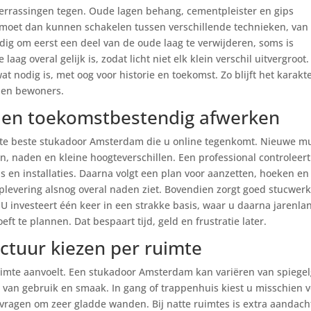
 verrassingen tegen. Oude lagen behang, cementpleister en gips
 moet dan kunnen schakelen tussen verschillende technieken, van
odig om eerst een deel van de oude laag te verwijderen, soms is
aag overal gelijk is, zodat licht niet elk klein verschil uitvergroot.
at nodig is, met oog voor historie en toekomst. Zo blijft het karakte
u en bewoners.
en toekomstbestendig afwerken
ste beste stukadoor Amsterdam die u online tegenkomt. Nieuwe m
n, naden en kleine hoogteverschillen. Een professional controleert
ds en installaties. Daarna volgt een plan voor aanzetten, hoeken en
oplevering alsnog overal naden ziet. Bovendien zorgt goed stucwer
 U investeert één keer in een strakke basis, waar u daarna jarenla
t te plannen. Dat bespaart tijd, geld en frustratie later.
ctuur kiezen per ruimte
ruimte aanvoelt. Een stukadoor Amsterdam kan variëren van spiege
jk van gebruik en smaak. In gang of trappenhuis kiest u misschien 
t vragen om zeer gladde wanden. Bij natte ruimtes is extra aandach