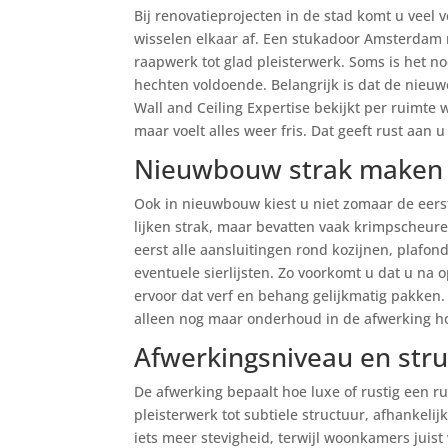
Bij renovatieprojecten in de stad komt u veel
wisselen elkaar af. Een stukadoor Amsterdam
raapwerk tot glad pleisterwerk. Soms is het n
hechten voldoende. Belangrijk is dat de nieuwe l
Wall and Ceiling Expertise bekijkt per ruimte w
maar voelt alles weer fris. Dat geeft rust aan 
Nieuwbouw strak maken 
Ook in nieuwbouw kiest u niet zomaar de eer
lijken strak, maar bevatten vaak krimpscheure
eerst alle aansluitingen rond kozijnen, plafon
eventuele sierlijsten. Zo voorkomt u dat u na 
ervoor dat verf en behang gelijkmatig pakken.
alleen nog maar onderhoud in de afwerking hoef
Afwerkingsniveau en stru
De afwerking bepaalt hoe luxe of rustig een 
pleisterwerk tot subtiele structuur, afhankeli
iets meer stevigheid, terwijl woonkamers juis