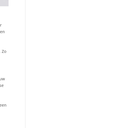
r
 en
. Zo
ouw
se
 een