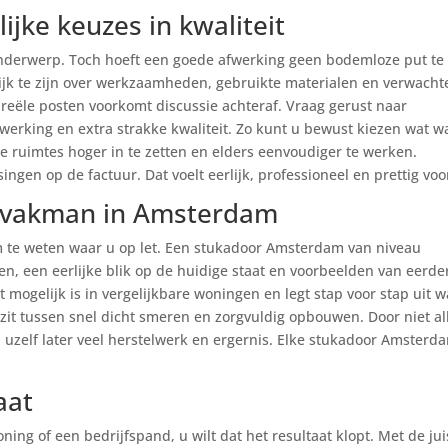
lijke keuzes in kwaliteit
derwerp. Toch hoeft een goede afwerking geen bodemloze put te z
jk te zijn over werkzaamheden, gebruikte materialen en verwacht
 reële posten voorkomt discussie achteraf. Vraag gerust naar
fwerking en extra strakke kwaliteit. Zo kunt u bewust kiezen wat w
ve ruimtes hoger in te zetten en elders eenvoudiger te werken.
ngen op de factuur. Dat voelt eerlijk, professioneel en prettig voo
e vakman in Amsterdam
m te weten waar u op let. Een stukadoor Amsterdam van niveau
n, een eerlijke blik op de huidige staat en voorbeelden van eerde
t mogelijk is in vergelijkbare woningen en legt stap voor stap uit w
 zit tussen snel dicht smeren en zorgvuldig opbouwen. Door niet a
u uzelf later veel herstelwerk en ergernis. Elke stukadoor Amsterd
aat
ing of een bedrijfspand, u wilt dat het resultaat klopt. Met de jui