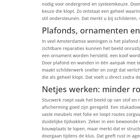
nodig voor ondergrond en systeemkeuze. Door 
keuze die klopt. Zo ontstaat een geheel waar
stil ondersteunen. Dat merkt u bij schilderen,
Plafonds, ornamenten en 
In veel Amsterdamse woningen is het plafond
zichtbare reparaties kunnen het beeld onrus
een ornament worden hersteld, een koof worde
Door plafond en wanden in één aanpak mee te 
maakt schilderwerk sneller en zorgt dat verli
die als geheel klopt. Dat voelt u direct zodra
Netjes werken: minder r
Stucwerk roept vaak het beeld op van stof en 
afscherming goed zijn geregeld. Een stukadoo
vaste meubels met folie en loopt routes zorgv
duidelijke tijdvakken. Zeker in een bewoonde w
bouwplaats te lopen, maar merkt dat er structu
doorgaan tijdens de klus. Dat geeft rust in ag