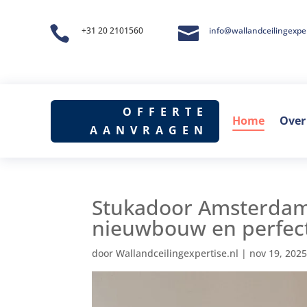


+31 20 2101560
info@wallandceilingexper
OFFERTE
Home
Over
AANVRAGEN
Stukadoor Amsterdam:
nieuwbouw en perfect
door
Wallandceilingexpertise.nl
|
nov 19, 202