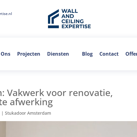
tise.nl
 Ons
Projecten
Diensten
Blog
Contact
Offe
 Vakwerk voor renovatie,
e afwerking
5
|
Stukadoor Amsterdam