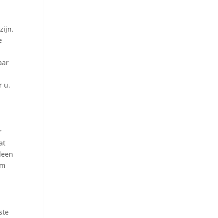
ijn.
e
aar
r u.
r
at
lleen
am
ste