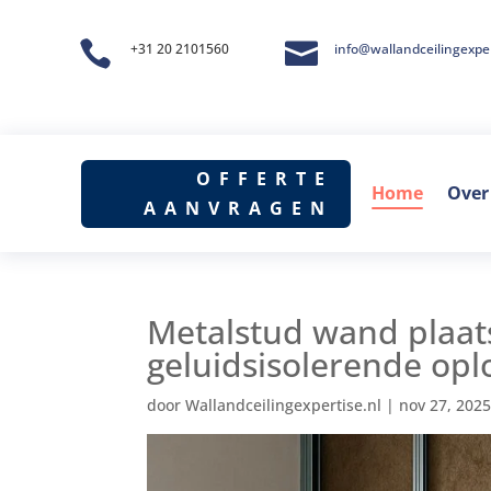


+31 20 2101560
info@wallandceilingexper
OFFERTE
Home
Over
AANVRAGEN
Metalstud wand plaats
geluidsisolerende oplo
door
Wallandceilingexpertise.nl
|
nov 27, 202