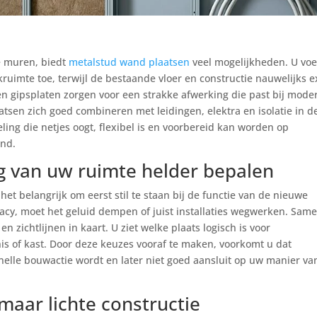
e muren, biedt
metalstud wand plaatsen
veel mogelijkheden. U voe
ruimte toe, terwijl de bestaande vloer en constructie nauwelijks e
 en gipsplaten zorgen voor een strakke afwerking die past bij mode
atsen zich goed combineren met leidingen, elektra en isolatie in d
eling die netjes oogt, flexibel is en voorbereid kan worden op
and.
ng van uw ruimte helder bepalen
et belangrijk om eerst stil te staan bij de functie van de nieuwe
vacy, moet het geluid dempen of juist installaties wegwerken. Sam
n zichtlijnen in kaart. U ziet welke plaats logisch is voor
nis of kast. Door deze keuzes vooraf te maken, voorkomt u dat
elle bouwactie wordt en later niet goed aansluit op uw manier va
aar lichte constructie