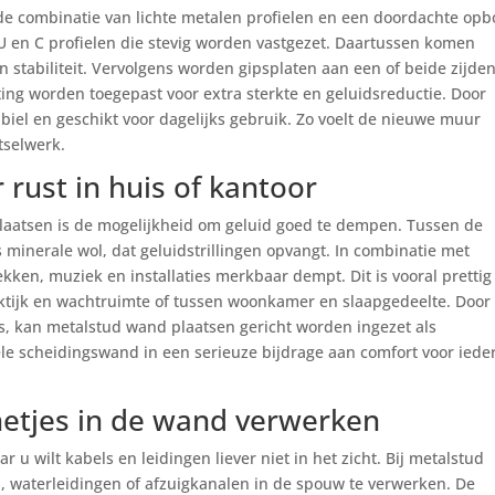
 de combinatie van lichte metalen profielen en een doordachte op
U en C profielen die stevig worden vastgezet. Daartussen komen
 stabiliteit. Vervolgens worden gipsplaten aan een of beide zijde
ing worden toegepast voor extra sterkte en geluidsreductie. Door
biel en geschikt voor dagelijks gebruik. Zo voelt de nieuwe muur
tselwerk.
 rust in huis of kantoor
laatsen is de mogelijkheid om geluid goed te dempen. Tussen de
ls minerale wol, dat geluidstrillingen opvangt. In combinatie met
kken, muziek en installaties merkbaar dempt. Dit is vooral prettig
ktijk en wachtruimte of tussen woonkamer en slaapgedeelte. Door
 is, kan metalstud wand plaatsen gericht worden ingezet als
ele scheidingswand in een serieuze bijdrage aan comfort voor iede
 netjes in de wand verwerken
u wilt kabels en leidingen liever niet in het zicht. Bij metalstud
a, waterleidingen of afzuigkanalen in de spouw te verwerken. De