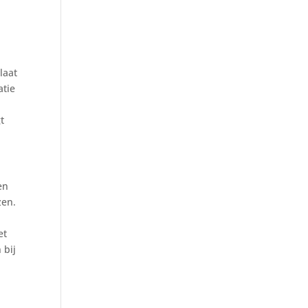
e
laat
atie
t
en
zen.
et
 bij