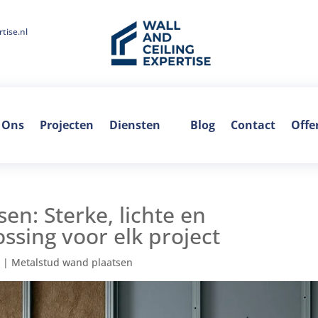
tise.nl
 Ons
Projecten
Diensten
Blog
Contact
Offe
en: Sterke, lichte en
ssing voor elk project
5
|
Metalstud wand plaatsen​