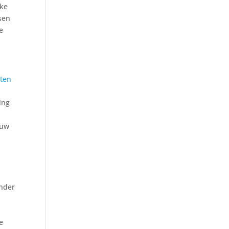
kke
sen
e
aten
ing
e
 uw
onder
e