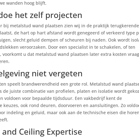
uwe wanden hoog blijft.
doe het zelf projecten
aar bij metalstud wand plaatsen zien wij in de praktijk terugkerend
atst, de hart op hart afstand wordt genegeerd of verkeerd type p
buigen, slecht geluid dempen of scheuren bij naden. Ook wordt isol
dslekken veroorzaken. Door een specialist in te schakelen, of ten
, voorkomt u dat metalstud wand plaatsen later extra kosten vraag
eren.
lgeving niet vergeten
nten speelt brandwerendheid een grote rol. Metalstud wand plaats
s de juiste combinatie van profielen, platen en isolatie wordt geko
n voldoen voor bepaalde tijdsduur. Een vakbedrijf kent de
ige keuzes, ook rond deuren, doorvoeren en aansluitingen. Zo voldo
r indeling en geluid, maar ook aan de technische eisen die horen
eft.
and Ceiling Expertise