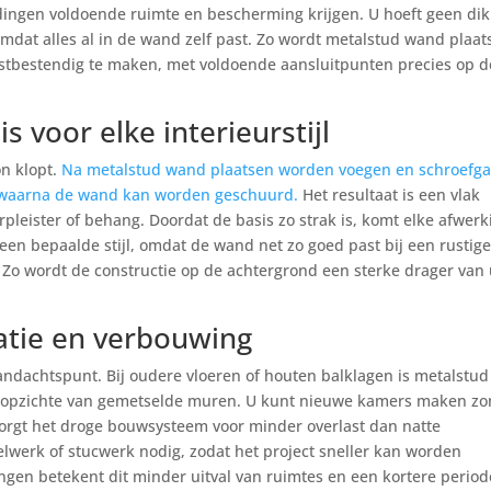
idingen voldoende ruimte en bescherming krijgen. U hoeft geen di
omdat alles al in de wand zelf past. Zo wordt metalstud wand plaat
tbestendig te maken, met voldoende aansluitpunten precies op d
s voor elke interieurstijl
on klopt.
Na metalstud wand plaatsen worden voegen en schroefg
, waarna de wand kan worden geschuurd.
Het resultaat is een vlak
erpleister of behang. Doordat de basis zo strak is, komt elke afwerk
 een bepaalde stijl, omdat de wand net zo goed past bij een rustig
Zo wordt de constructie op de achtergrond een sterke drager van
atie en verbouwing
ndachtspunt. Bij oudere vloeren of houten balklagen is metalstud
n opzichte van gemetselde muren. U kunt nieuwe kamers maken z
zorgt het droge bouwsysteem voor minder overlast dan natte
lwerk of stucwerk nodig, zodat het project sneller kan worden
gen betekent dit minder uitval van ruimtes en een kortere period