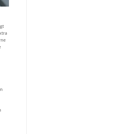
gt
xtra
rne
e
en
n