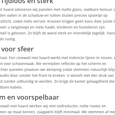
Tijdloos en sterk
et haard adviseren wij panelen met matte glans, voelbare textuur 
den vallen in de schaduw en luiken sluiten precies spoortje op
stlicht, zodat niets verrast. Krassen krijgen geen kans door juiste 
neer u langsloopt en niets haakt. Kinderen en huisdieren zijn
ail is gekozen. Zo blijft de wand sterk en vriendelijk tegelijk. Va
ds rustig.
 voor sfeer
haal. Een cinewall met haard werkt met indirecte lijnen in nissen,
ht voor schoonmaak. We vermijden reflectie op het scherm en
chter panelen plaatsen we demping zodat stemmen natuurlijk blij
udio door zonder het front te breken. U wisselt met één druk van
rgd zonder uitbundig te worden. Zo krijgt de kamer gelaagdheid die
tbare kabels.
rm en voorspelbaar
inewall met haard werken wij met stofreductie, nette routes en
komen op maat binnen, zaagwerk blijft minimaal. We stemmen af me