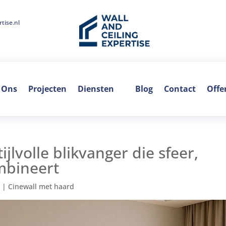
tise.nl
 Ons
Projecten
Diensten
Blog
Contact
Offe
jlvolle blikvanger die sfeer,
mbineert
5
|
Cinewall met haard