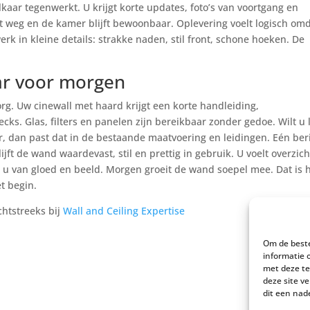
lkaar tegenwerkt. U krijgt korte updates, foto’s van voortgang en
rect weg en de kamer blijft bewoonbaar. Oplevering voelt logisch om
rk in kleine details: strakke naden, stil front, schone hoeken. De
.
ar voor morgen
rg. Uw cinewall met haard krijgt een korte handleiding,
ks. Glas, filters en panelen zijn bereikbaar zonder gedoe. Wilt u 
r, dan past dat in de bestaande maatvoering en leidingen. Eén ber
ijft de wand waardevast, stil en prettig in gebruik. U voelt overzich
u van gloed en beeld. Morgen groeit de wand soepel mee. Dat is 
t begin.
chtstreeks bij
Wall and Ceiling Expertise
Om de beste
informatie 
met deze te
deze site v
dit een nad