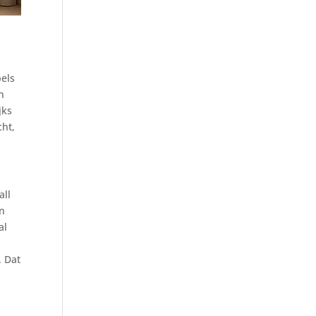
bels
n
jks
cht,
all
en
al
. Dat