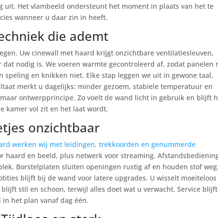
 uit. Het vlambeeld ondersteunt het moment in plaats van het te
cies wanneer u daar zin in heeft.
 Techniek die ademt
wegen. Uw cinewall met haard krijgt onzichtbare ventilatiesleuven,
 dat nodig is. We voeren warmte gecontroleerd af, zodat panelen 
en speling en knikken niet. Elke stap leggen we uit in gewone taal,
ltaat merkt u dagelijks: minder gezoem, stabiele temperatuur en
maar ontwerpprincipe. Zo voelt de wand licht in gebruik en blijft h
e kamer vol zit en het laat wordt.
tjes onzichtbaar
aard werken wij met leidingen, trekkoorden en genummerde
 haard en beeld, plus netwerk voor streaming. Afstandsbedienin
plek. Borstelplaten sluiten openingen rustig af en houden stof weg
ities blijft bij de wand voor latere upgrades. U wisselt moeiteloos
ijft stil en schoon, terwijl alles doet wat u verwacht. Service blijft
in het plan vanaf dag één.