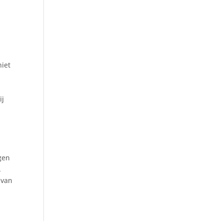
niet
ij
gen
.
 van