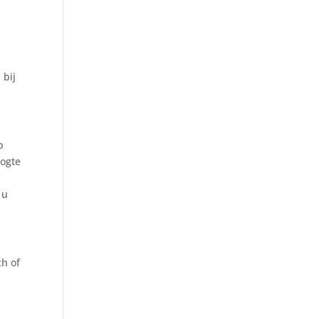
j
 bij
p
oogte
 u
ch of