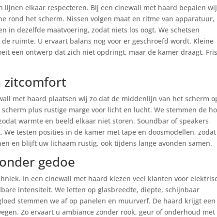
lijnen elkaar respecteren. Bij een cinewall met haard bepalen wi
ne rond het scherm. Nissen volgen maat en ritme van apparatuur,
len in dezelfde maatvoering, zodat niets los oogt. We schetsen
de ruimte. U ervaart balans nog voor er geschroefd wordt. Kleine
it een ontwerp dat zich niet opdringt, maar de kamer draagt. Fris
 zitcomfort
wall met haard plaatsen wij zo dat de middenlijn van het scherm o
et scherm plus rustige marge voor licht en lucht. We stemmen de h
 zodat warmte en beeld elkaar niet storen. Soundbar of speakers
t. We testen posities in de kamer met tape en doosmodellen, zodat
nnen en blijft uw lichaam rustig, ook tijdens lange avonden samen.
zonder gedoe
chniek. In een cinewall met haard kiezen veel klanten voor elektris
are intensiteit. We letten op glasbreedte, diepte, schijnbaar
gloed stemmen we af op panelen en muurverf. De haard krijgt een
wegen. Zo ervaart u ambiance zonder rook, geur of onderhoud met