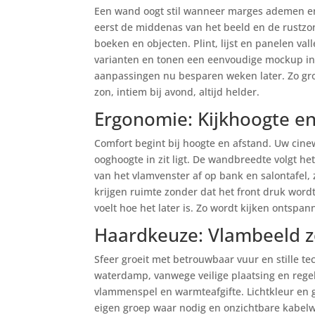
Een wand oogt stil wanneer marges ademen en 
eerst de middenas van het beeld en de rustzo
boeken en objecten. Plint, lijst en panelen val
varianten en tonen een eenvoudige mockup in 
aanpassingen nu besparen weken later. Zo groe
zon, intiem bij avond, altijd helder.
Ergonomie: Kijkhoogte en
Comfort begint bij hoogte en afstand. Uw cine
ooghoogte in zit ligt. De wandbreedte volgt h
van het vlamvenster af op bank en salontafel,
krijgen ruimte zonder dat het front druk word
voelt hoe het later is. Zo wordt kijken ontspa
Haardkeuze: Vlambeeld 
Sfeer groeit met betrouwbaar vuur en stille te
waterdamp, vanwege veilige plaatsing en regelb
vlammenspel en warmteafgifte. Lichtkleur en 
eigen groep waar nodig en onzichtbare kabel