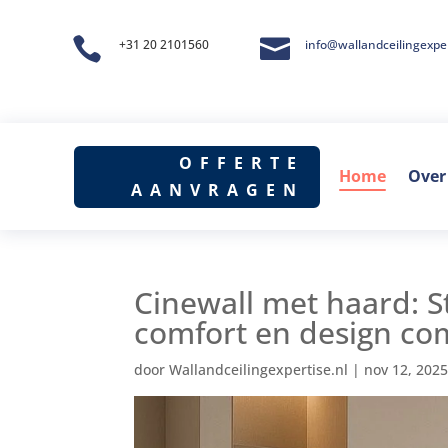


+31 20 2101560
info@wallandceilingexper
OFFERTE
Home
Over
AANVRAGEN
Cinewall met haard: Sti
comfort en design co
door
Wallandceilingexpertise.nl
|
nov 12, 202