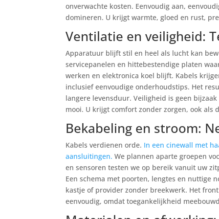
onverwachte kosten. Eenvoudig aan, eenvoudig
domineren. U krijgt warmte, gloed en rust, pre
Ventilatie en veiligheid:
Apparatuur blijft stil en heel als lucht kan be
servicepanelen en hittebestendige platen waar
werken en elektronica koel blijft. Kabels krijg
inclusief eenvoudige onderhoudstips. Het resu
langere levensduur. Veiligheid is geen bijzaak 
mooi. U krijgt comfort zonder zorgen, ook als d
Bekabeling en stroom: Ne
Kabels verdienen orde.
In een cinewall met h
aansluitingen.
We plannen aparte groepen voor
en sensoren testen we op bereik vanuit uw zit
Een schema met poorten, lengtes en nuttige not
kastje of provider zonder breekwerk. Het front bl
eenvoudig, omdat toegankelijkheid meebouwd 