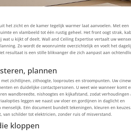
it het zicht en de kamer tegelijk warmer laat aanvoelen. Met een
imte en vlambeeld tot één rustig geheel. Het front oogt strak, ka
 wat u kijkt of deelt. Wall and Ceiling Expertise vertaalt uw wense
lanning. Zo wordt de woonruimte overzichtelijk en voelt het dageli
et resultaat is een stille blikvanger die zich aanpast aan ochtendli
isteren, plannen
met zichtlijnen, zithoogte, looproutes en stroompunten. Uw cinew
menten en duidelijke contactpersonen. U weet wie wanneer komt 
eren wandbreedte, nishoogtes en kijkafstand, zodat verhoudingen 
iaalopties leggen we naast uw vloer en gordijnen in daglicht en
 en menselijk. Eén document bundelt tekeningen, kleuren en keuzes
 van schilder tot elektricien, zonder ruis of misverstand.
ie kloppen