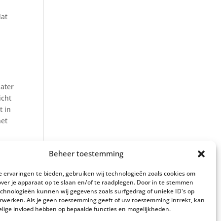
dat
later
icht
t in
het
Beheer toestemming
 ervaringen te bieden, gebruiken wij technologieën zoals cookies om
over je apparaat op te slaan en/of te raadplegen. Door in te stemmen
chnologieën kunnen wij gegevens zoals surfgedrag of unieke ID's op
erwerken. Als je geen toestemming geeft of uw toestemming intrekt, kan
elige invloed hebben op bepaalde functies en mogelijkheden.