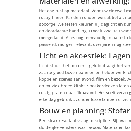
Materialen en afwerking: 
Het oog rust op materiaal. Voor uw cinewall m
rustig fineer. Randen ronden we subtiel af, na
spoortje. We testen kleuren bij daglicht en kun
en doordachte handling. U voelt kwaliteit wan
meegedacht. Alles oogt eenvoudig, maar elk det
passend, morgen relevant, over jaren nog stee
Licht en akoestiek: Lagen
Licht stuurt het moment, geluid draagt het ver
zachte gloed boven panelen en helder werklic
koppelen scenes aan avond, film en bezoek. A
en muziek breed klinkt. Speakerdoeken laten a
rustig praten naar filmavond. Het voelt verzo
elke dag gebruikt, zonder losse lampen of zich
Bouw en planning: Stofa
Een strak resultaat vraagt discipline. Bij uw c
duidelijke vensters voor lawaai. Materialen 